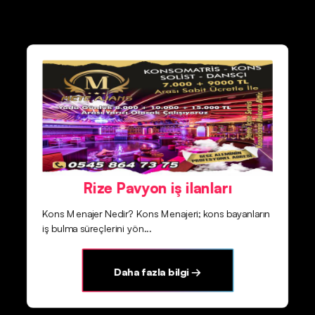
Rize Pavyon iş ilanları
Kons Menajer Nedir? Kons Menajeri; kons bayanların
iş bulma süreçlerini yön...
Daha fazla bilgi →