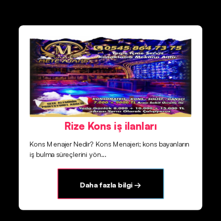
Rize Kons iş ilanları
Kons Menajer Nedir? Kons Menajeri; kons bayanların
iş bulma süreçlerini yön...
Daha fazla bilgi →