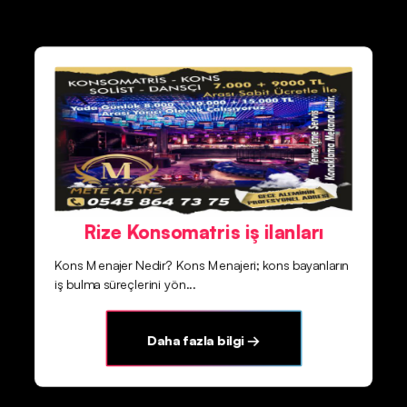
Rize Konsomatris iş ilanları
Kons Menajer Nedir? Kons Menajeri; kons bayanların
iş bulma süreçlerini yön...
Daha fazla bilgi →