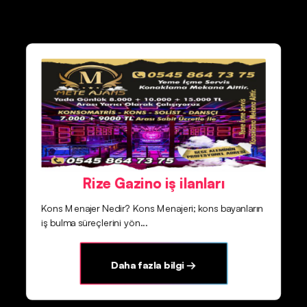
Rize Gazino iş ilanları
Kons Menajer Nedir? Kons Menajeri; kons bayanların
iş bulma süreçlerini yön...
Daha fazla bilgi →