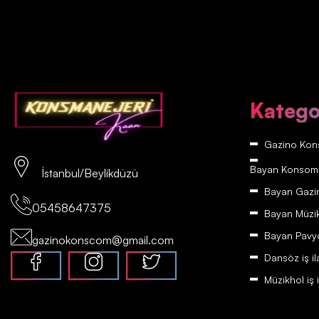
Katego
Gazino Kons
Bayan Konsomatr
İstanbul/Beylikdüzü
Bayan Gazino
05458647375
Bayan Müzikh
Bayan Pavyon
gazinokonscom@gmail.com
Dansöz iş il
Müzikhol iş i