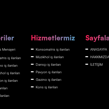
riler
Hizmetlermiz
Sayfal
 Menajeri
Konsomatris iş ilanları
ANASAYFA
Müzikhol iş ilanları
HAKKIMIZD
is iş ilanları
Dansçı iş ilanları
İLETİŞİM
 iş ilanları
Pavyon iş ilanları
ol iş ilanları
Gazino iş ilanları
 iş ilanları
Kons iş ilanları
anları
lanları