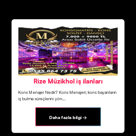
Rize Müzikhol iş ilanları
Kons Menajer Nedir? Kons Menajeri; kons bayanların
iş bulma süreçlerini yön...
Daha fazla bilgi →