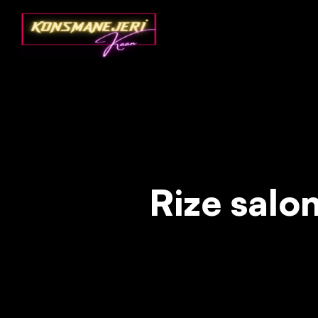
Deprecated
: json_decode(): Passing null to parameter #1 ($json)
Rize salon 