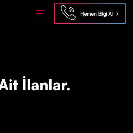
ml/api/kontrol/etiket.php
on line
18
Hemen Bilgi Al →
Ait İlanlar.