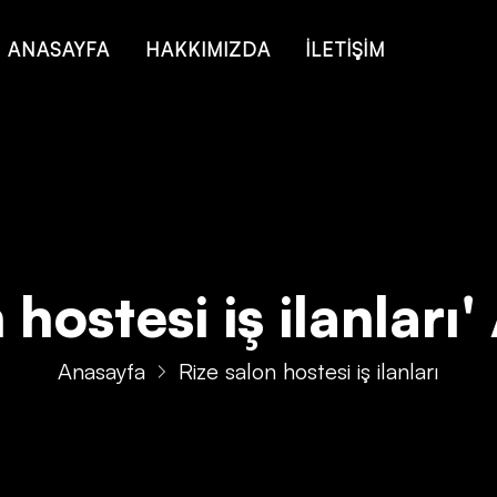
 of type string is deprecated in
/home/konsmenajericom/public_ht
ANASAYFA
HAKKIMIZDA
İLETİŞİM
hostesi iş ilanları' 
Anasayfa
Rize salon hostesi iş ilanları