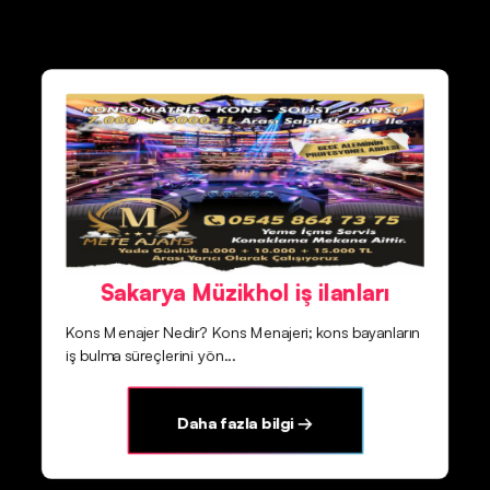
Sakarya Müzikhol iş ilanları
Kons Menajer Nedir? Kons Menajeri; kons bayanların
iş bulma süreçlerini yön...
Daha fazla bilgi →