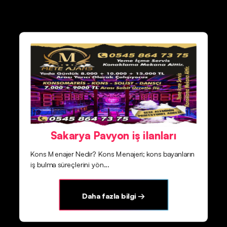
Sakarya Pavyon iş ilanları
Kons Menajer Nedir? Kons Menajeri; kons bayanların
iş bulma süreçlerini yön...
Daha fazla bilgi →