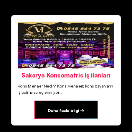
Sakarya Konsomatris iş ilanları
Kons Menajer Nedir? Kons Menajeri; kons bayanların
iş bulma süreçlerini yön...
Daha fazla bilgi →