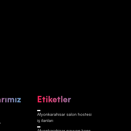
arımız
Etiketler
Afyonkarahisar‎‎‎‎ salon hostesi
iş ilanları
A
Afyonkarahisar‎‎‎‎ pavyon kons