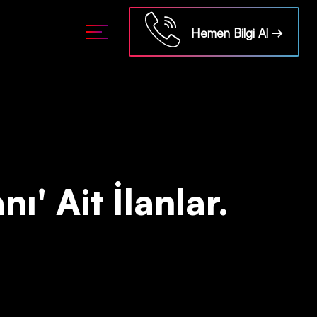
ml/api/kontrol/etiket.php
on line
18
Hemen Bilgi Al →
ı' Ait İlanlar.