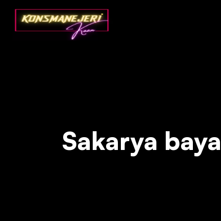
Deprecated
: json_decode(): Passing null to parameter #1 ($json)
Sakarya bayan 