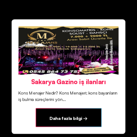
Sakarya Gazino iş ilanları
Kons Menajer Nedir? Kons Menajeri; kons bayanların
iş bulma süreçlerini yön...
Daha fazla bilgi →