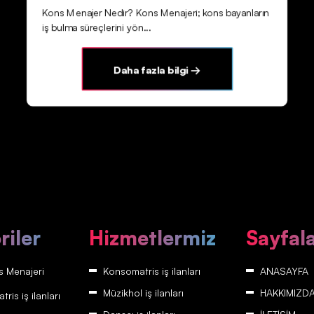
Kons Menajer Nedir? Kons Menajeri; kons bayanların
iş bulma süreçlerini yön...
Daha fazla bilgi →
riler
Hizmetlermiz
Sayfal
 Menajeri
Konsomatris iş ilanları
ANASAYFA
Müzikhol iş ilanları
HAKKIMIZD
is iş ilanları