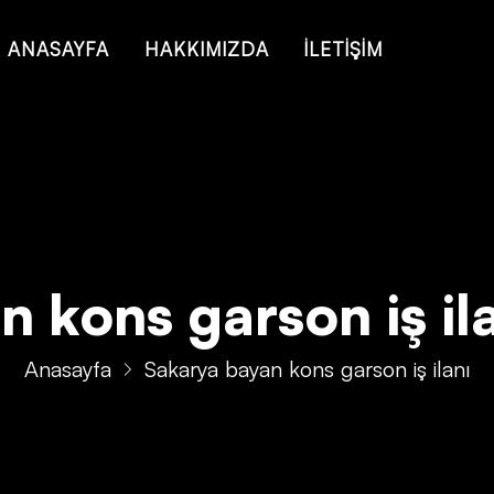
 of type string is deprecated in
/home/konsmenajericom/public_ht
ANASAYFA
HAKKIMIZDA
İLETİŞİM
kons garson iş ilan
Anasayfa
Sakarya bayan kons garson iş ilanı