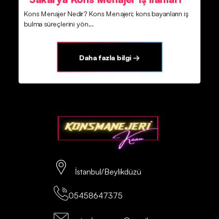
Kons Menajer Nedir? Kons Menajeri; kons bayanların iş
bulma süreçlerini yön...
Daha fazla bilgi →
İstanbul/Beylikdüzü
05458647375