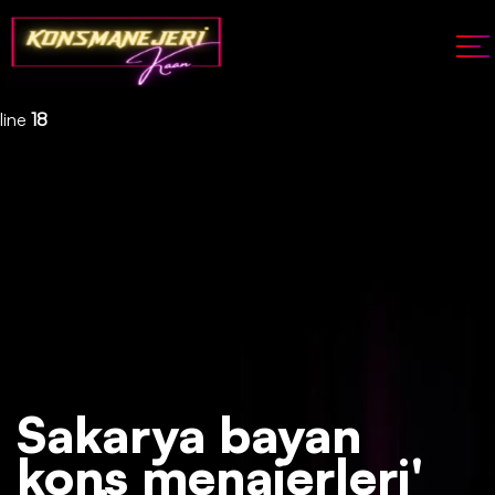
Deprecated
: json_decode(): Passing null to parameter #1 ($json)
of type string is deprecated in
/home/konsmenajericom/public_html/api/kontrol/etiket.php
on
line
18
Sakarya bayan
kons menajerleri'