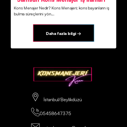
Kons Menajer Nedir? Kons Menajeri; kons bayanların iş
bulma süreçlerini yön...
Daha fazla bilgi →
İstanbul/Beylikdüzü
05458647375