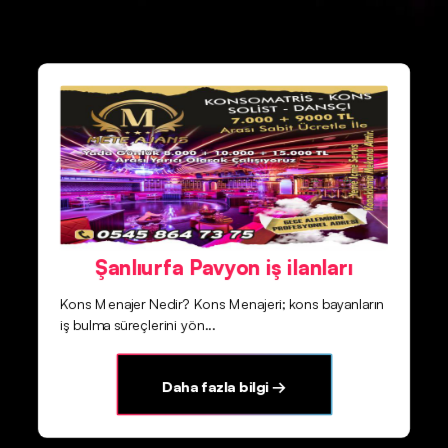
Şanlıurfa Pavyon iş ilanları
Kons Menajer Nedir? Kons Menajeri; kons bayanların
iş bulma süreçlerini yön...
Daha fazla bilgi →