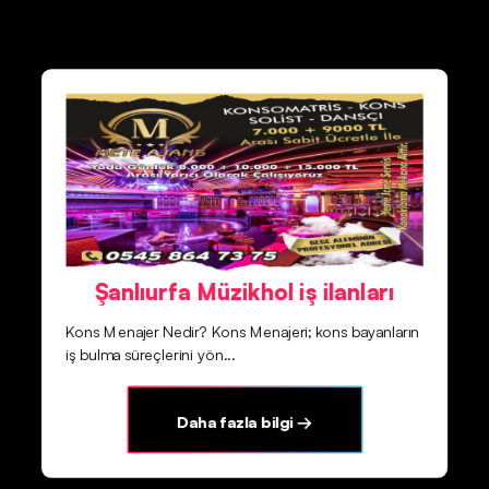
Şanlıurfa Müzikhol iş ilanları
Kons Menajer Nedir? Kons Menajeri; kons bayanların
iş bulma süreçlerini yön...
Daha fazla bilgi →