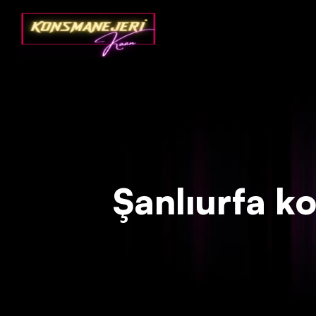
Deprecated
: json_decode(): Passing null to parameter #1 ($json)
Şanlıurfa kon