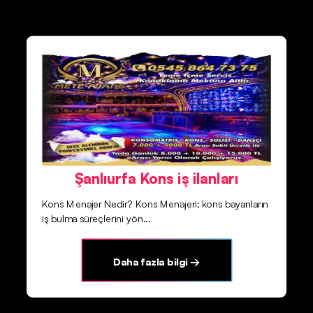
Şanlıurfa Kons iş ilanları
Kons Menajer Nedir? Kons Menajeri; kons bayanların
iş bulma süreçlerini yön...
Daha fazla bilgi →