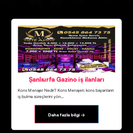
Şanlıurfa Gazino iş ilanları
Kons Menajer Nedir? Kons Menajeri; kons bayanların
iş bulma süreçlerini yön...
Daha fazla bilgi →