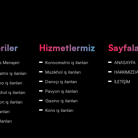
riler
Hizmetlermiz
Sayfal
 Menajeri
Konsomatris iş ilanları
ANASAYFA
Müzikhol iş ilanları
HAKKIMIZD
is iş ilanları
Dansçı iş ilanları
İLETİŞİM
 iş ilanları
Pavyon iş ilanları
ol iş ilanları
Gazino iş ilanları
 iş ilanları
Kons iş ilanları
anları
lanları