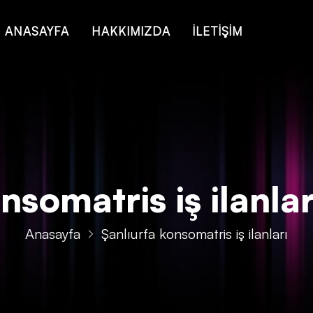
 of type string is deprecated in
/home/konsmenajericom/public_ht
ANASAYFA
HAKKIMIZDA
İLETİŞİM
somatris iş ilanları
Anasayfa
Şanlıurfa konsomatris iş ilanları