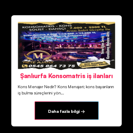
Şanlıurfa Konsomatris iş ilanları
Kons Menajer Nedir? Kons Menajeri; kons bayanların
iş bulma süreçlerini yön...
Daha fazla bilgi →