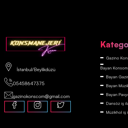
Katego
Gazino Kons
Bayan Konsomatr
İstanbul/Beylikdüzü
Bayan Gazino
05458647375
Bayan Müzikh
Bayan Pavyon
gazinokonscom@gmail.com
Dansöz iş il
Müzikhol iş i