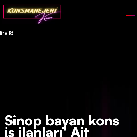
Deprecated
: json_decode(): Passing null to parameter #1 ($json)
of type string is deprecated in
/home/konsmenajericom/public_html/api/kontrol/etiket.php
on
line
18
Sinop bayan kons
iş ilanları' Ait