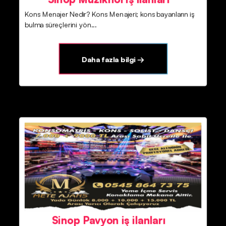
Kons Menajer Nedir? Kons Menajeri; kons bayanların iş
bulma süreçlerini yön...
Daha fazla bilgi →
Sinop Pavyon iş ilanları