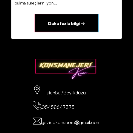
bulma süreçlerini yön...
Daha fazla bilgi →
İstanbul/Beylikdüzü
05458647375
gazinokonscom@gmail.com