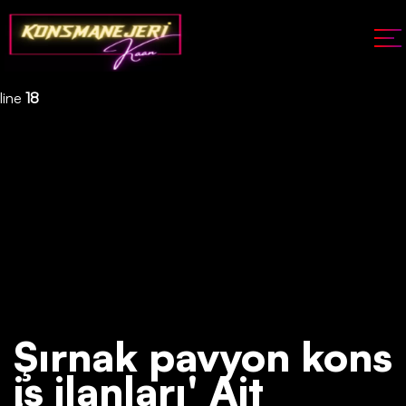
Deprecated
: json_decode(): Passing null to parameter #1 ($json)
of type string is deprecated in
/home/konsmenajericom/public_html/api/kontrol/etiket.php
on
line
18
Şırnak pavyon kons
iş ilanları' Ait