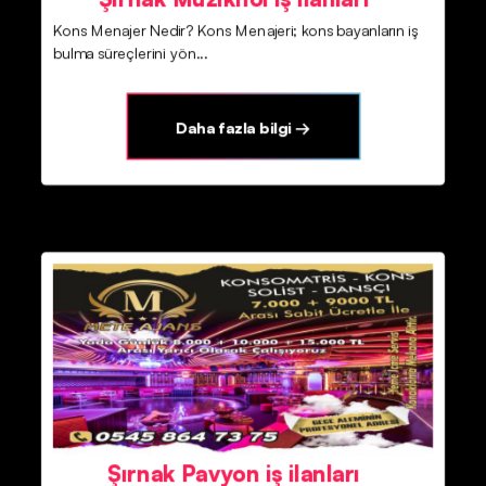
Kons Menajer Nedir? Kons Menajeri; kons bayanların iş
bulma süreçlerini yön...
Daha fazla bilgi →
Şırnak Pavyon iş ilanları