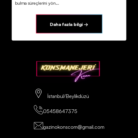
bulma süreçlerini yön...
Daha fazla bilgi →
İstanbul/Beylikdüzü
05458647375
gazinokonscom@gmail.com