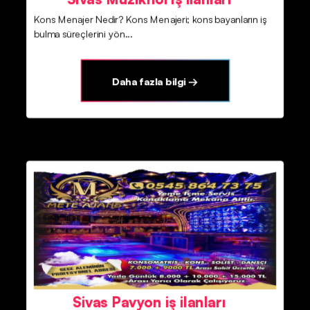
Kons Menajer Nedir? Kons Menajeri; kons bayanların iş
bulma süreçlerini yön...
Daha fazla bilgi →
Sivas Pavyon iş ilanları