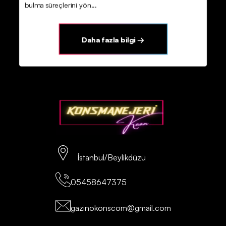
bulma süreçlerini yön...
Daha fazla bilgi →
İstanbul/Beylikdüzü
05458647375
gazinokonscom@gmail.com