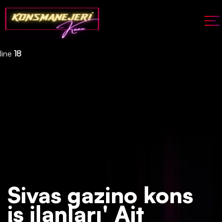
Deprecated
: json_decode(): Passing null to parameter #1 ($json)
of type string is deprecated in
/home/konsmenajericom/public_html/api/kontrol/etiket.php
on
line
18
Sivas gazino kons
iş ilanları' Ait