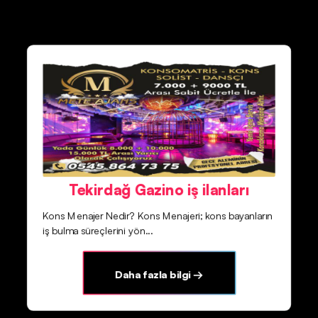
Tekirdağ Gazino iş ilanları
Kons Menajer Nedir? Kons Menajeri; kons bayanların
iş bulma süreçlerini yön...
Daha fazla bilgi →