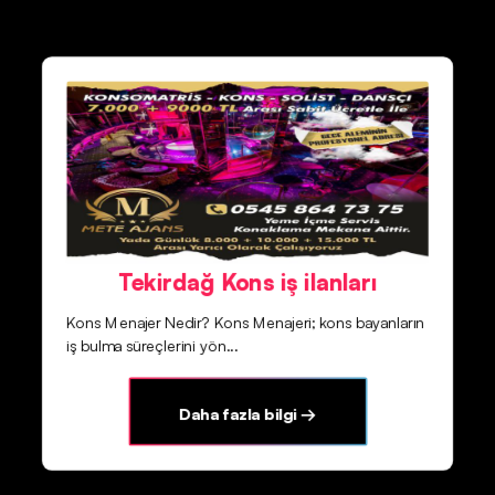
Tekirdağ Kons iş ilanları
Kons Menajer Nedir? Kons Menajeri; kons bayanların
iş bulma süreçlerini yön...
Daha fazla bilgi →