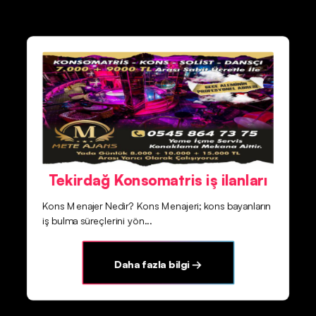
Tekirdağ Konsomatris iş ilanları
Kons Menajer Nedir? Kons Menajeri; kons bayanların
iş bulma süreçlerini yön...
Daha fazla bilgi →