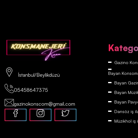
Katego
Gazino Kons
Bayan Konsomatr
İstanbul/Beylikdüzü
Bayan Gazino
05458647375
Bayan Müzikh
Bayan Pavyon
gazinokonscom@gmail.com
Dansöz iş il
Müzikhol iş i