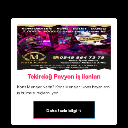
Tekirdağ Pavyon iş ilanları
Kons Menajer Nedir? Kons Menajeri; kons bayanların
iş bulma süreçlerini yön...
Daha fazla bilgi →