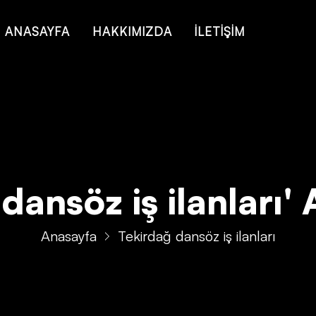
 of type string is deprecated in
/home/konsmenajericom/public_ht
ANASAYFA
HAKKIMIZDA
İLETİŞİM
ansöz iş ilanları' A
Anasayfa
Tekirdağ dansöz iş ilanları