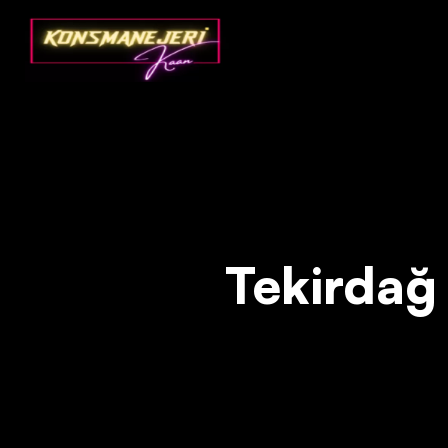
Deprecated
: json_decode(): Passing null to parameter #1 ($json)
Tekirdağ d