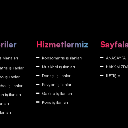
riler
Hizmetlermiz
Sayfal
 Menajeri
Konsomatris iş ilanları
ANASAYFA
Müzikhol iş ilanları
HAKKIMIZD
is iş ilanları
Dansçı iş ilanları
İLETİŞİM
 iş ilanları
Pavyon iş ilanları
ol iş ilanları
Gazino iş ilanları
 iş ilanları
Kons iş ilanları
anları
lanları