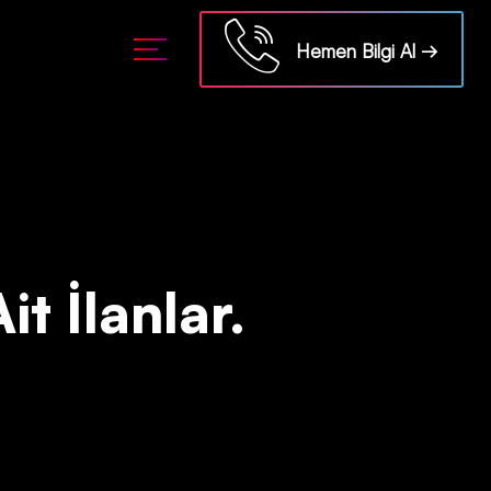
ml/api/kontrol/etiket.php
on line
18
Hemen Bilgi Al →
it İlanlar.