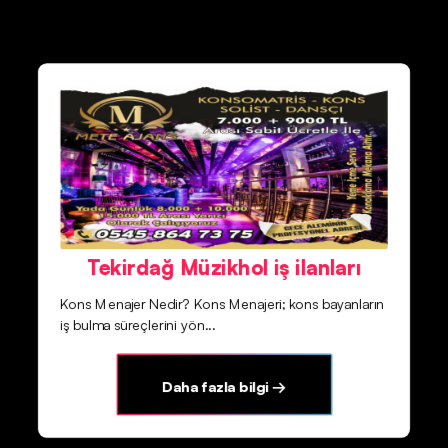
Tekirdağ Müzikhol iş ilanları
Kons Menajer Nedir? Kons Menajeri; kons bayanların
iş bulma süreçlerini yön...
Daha fazla bilgi →