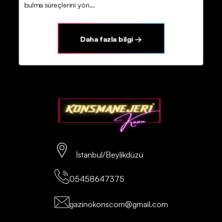
bulma süreçlerini yön...
Daha fazla bilgi →
İstanbul/Beylikdüzü
05458647375
gazinokonscom@gmail.com