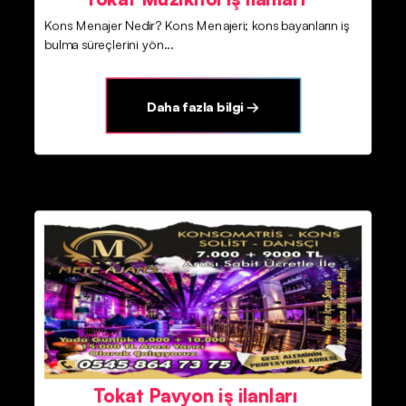
Kons Menajer Nedir? Kons Menajeri; kons bayanların iş
bulma süreçlerini yön...
Daha fazla bilgi →
Tokat Pavyon iş ilanları