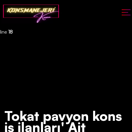
Deprecated
: json_decode(): Passing null to parameter #1 ($json)
of type string is deprecated in
/home/konsmenajericom/public_html/api/kontrol/etiket.php
on
line
18
Tokat pavyon kons
iş ilanları' Ait