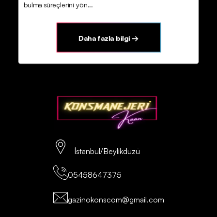
bulma süreçlerini yön...
Daha fazla bilgi →
İstanbul/Beylikdüzü
05458647375
gazinokonscom@gmail.com