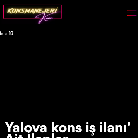
Deprecated
: json_decode(): Passing null to parameter #1 ($json)
of type string is deprecated in
/home/konsmenajericom/public_html/api/kontrol/etiket.php
on
line
18
Yalova kons iş ilanı'