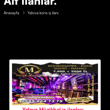
Ait İlanlar.
Anasayfa
Yalova kons iş ilanı
Yalova Müzikhol iş ilanları