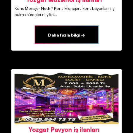
Kons Menajer Nedir? Kons Menajeri; kons bayanların iş
bulma süreçlerini yön...
Daha fazla bilgi →
Yozgat Pavyon iş ilanları