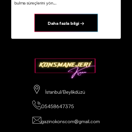
bulma süreçlerini yön...
Daha fazla bilgi →
İstanbul/Beylikdüzü
05458647375
gazinokonscom@gmail.com