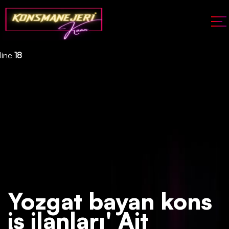
Deprecated
: json_decode(): Passing null to parameter #1 ($json)
of type string is deprecated in
/home/konsmenajericom/public_html/api/kontrol/etiket.php
on
line
18
Yozgat bayan kons
iş ilanları' Ait