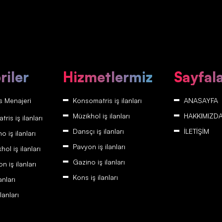
riler
Hizmetlermiz
Sayfal
 Menajeri
Konsomatris iş ilanları
ANASAYFA
Müzikhol iş ilanları
HAKKIMIZD
is iş ilanları
Dansçı iş ilanları
İLETİŞİM
 iş ilanları
Pavyon iş ilanları
ol iş ilanları
Gazino iş ilanları
 iş ilanları
Kons iş ilanları
anları
lanları