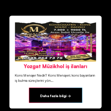
Yozgat Müzikhol iş ilanları
Kons Menajer Nedir? Kons Menajeri; kons bayanların
iş bulma süreçlerini yön...
Daha fazla bilgi →