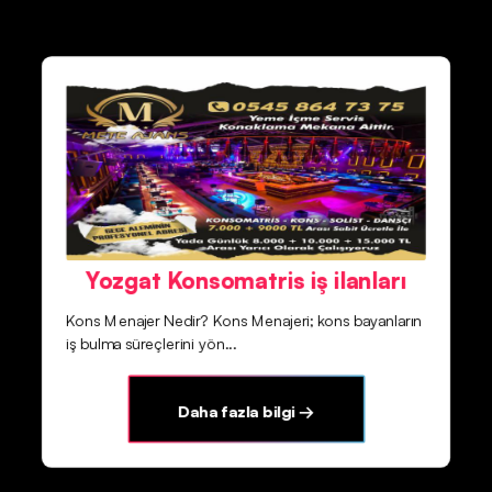
Yozgat Konsomatris iş ilanları
Kons Menajer Nedir? Kons Menajeri; kons bayanların
iş bulma süreçlerini yön...
Daha fazla bilgi →