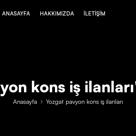
 of type string is deprecated in
/home/konsmenajericom/public_ht
ANASAYFA
HAKKIMIZDA
İLETİŞİM
on kons iş ilanları' 
Anasayfa
Yozgat pavyon kons iş ilanları