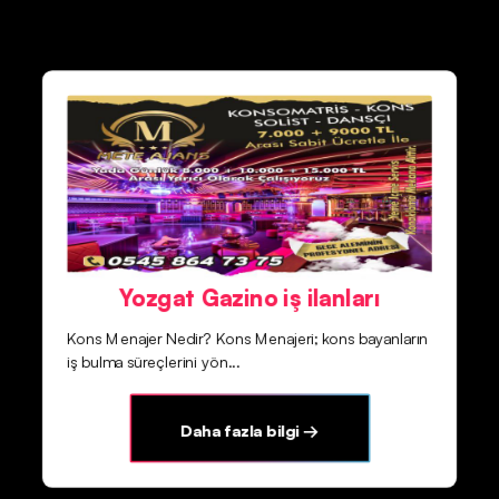
Yozgat Gazino iş ilanları
Kons Menajer Nedir? Kons Menajeri; kons bayanların
iş bulma süreçlerini yön...
Daha fazla bilgi →