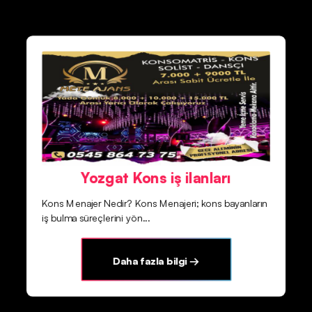
Yozgat Kons iş ilanları
Kons Menajer Nedir? Kons Menajeri; kons bayanların
iş bulma süreçlerini yön...
Daha fazla bilgi →