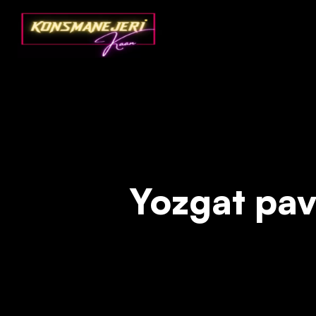
Deprecated
: json_decode(): Passing null to parameter #1 ($json)
Yozgat pavy