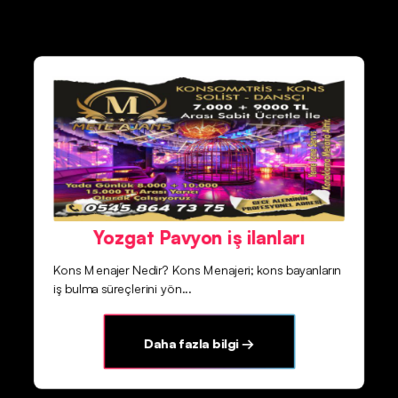
Yozgat Pavyon iş ilanları
Kons Menajer Nedir? Kons Menajeri; kons bayanların
iş bulma süreçlerini yön...
Daha fazla bilgi →