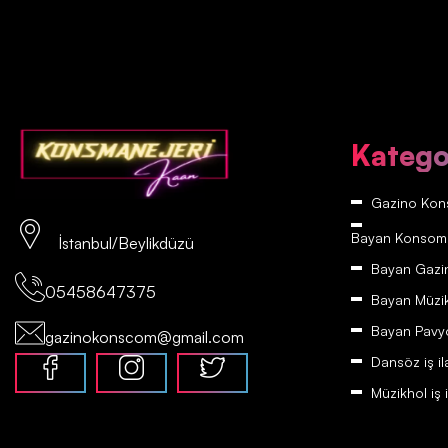
Katego
Gazino Kons
Bayan Konsomatr
İstanbul/Beylikdüzü
Bayan Gazino
05458647375
Bayan Müzikh
Bayan Pavyon
gazinokonscom@gmail.com
Dansöz iş il
Müzikhol iş i