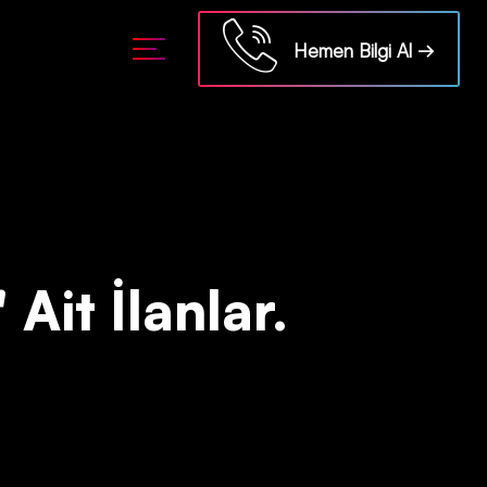
ml/api/kontrol/etiket.php
on line
18
Hemen Bilgi Al →
Ait İlanlar.