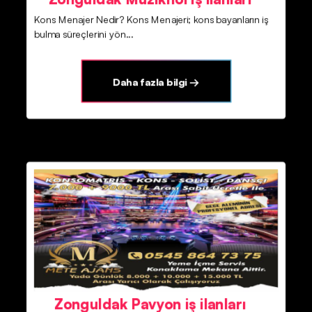
Kons Menajer Nedir? Kons Menajeri; kons bayanların iş
bulma süreçlerini yön...
Daha fazla bilgi →
Zonguldak Pavyon iş ilanları