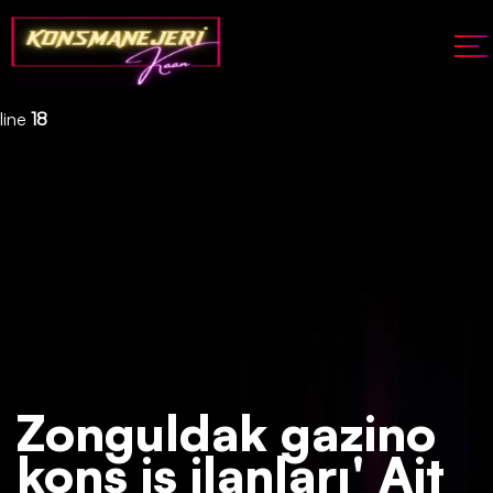
Deprecated
: json_decode(): Passing null to parameter #1 ($json)
of type string is deprecated in
/home/konsmenajericom/public_html/api/kontrol/etiket.php
on
line
18
Zonguldak gazino
kons iş ilanları' Ait