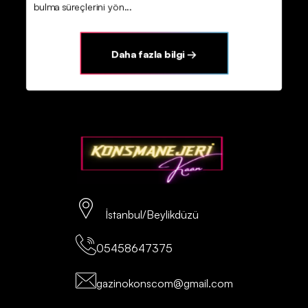
bulma süreçlerini yön...
Daha fazla bilgi →
İstanbul/Beylikdüzü
05458647375
gazinokonscom@gmail.com