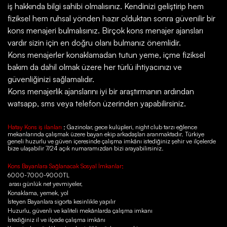
iş hakkında bilgi sahibi olmalısınız. Kendinizi geliştirip hem
fiziksel hem ruhsal yönden hazır olduktan sonra güvenilir bir
kons menajeri bulmalısınız. Birçok kons menajer ajansları
vardır sizin için en doğru olanı bulmanız önemlidir.
Kons menajerler konaklamadan tutun yeme, içme fiziksel
bakım da dahil olmak üzere her türlü ihtiyacınızı ve
güvenliğinizi sağlamalıdır.
Kons menajerlik ajanslarını iyi bir araştırmanın ardından
watsapp, sms veya telefon üzerinden yapabilirsiniz.
Hatay Kons iş ilanları
; Gazinolar, gece kulüpleri, night club tarzı eğlence
mekanlarında çalışmak üzere bayan ekip arkadaşları aranmaktadır. Türkiye
geneli huzurlu ve güven içeresinde çalışma imkânı istediğiniz şehir ve ilçelerde
bize ulaşabilir 7/24 açık numaramızdan bizi arayabilirsiniz.
Kons Bayanlara Sağlanacak Sosyal İmkanlar;
6000-7000-9000TL
arası günlük net yevmiyeler,
Konaklama, yemek, yol
İsteyen Bayanlara sigorta kesinlikle yapılır
Huzurlu, güvenli ve kaliteli mekânlarda çalışma imkanı
İstediğiniz il ve ilçede çalışma imkânı