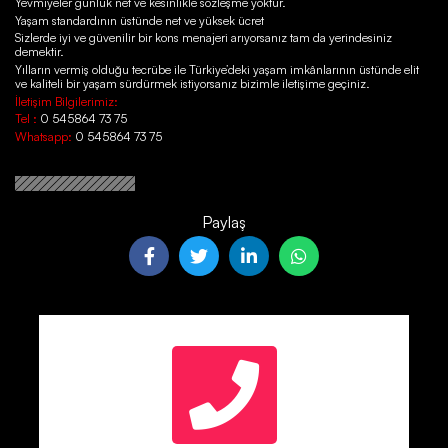
Yevmiyeler günlük net ve kesinlikle sözleşme yoktur.
Yaşam standardının üstünde net ve yüksek ücret
Sizlerde iyi ve güvenilir bir kons menajeri arıyorsanız tam da yerindesiniz
demektir.
Yılların vermiş olduğu tecrübe ile Türkiye’deki yaşam imkânlarının üstünde elit
ve kaliteli bir yaşam sürdürmek istiyorsanız bizimle iletişime geçiniz.
İletişim Bilgilerimiz:
Tel :
0 545864 73 75
Whatsapp:
0 545864 73 75
Paylaş