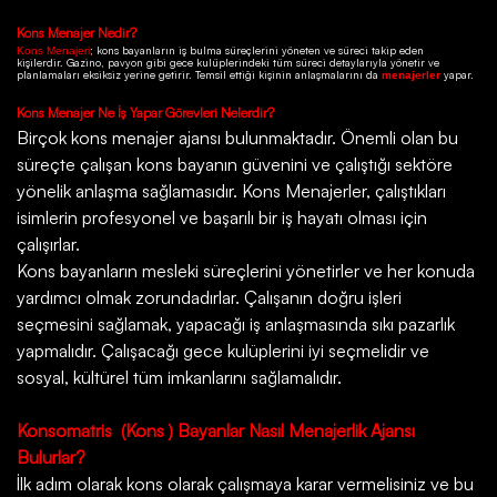
Kons
Menajer Nedir?
; kons bayanların iş bulma süreçlerini yöneten ve süreci takip eden
Kons Menajeri
kişilerdir.
Gazino
, pavyon gibi gece kulüplerindeki tüm süreci detaylarıyla yönetir ve
planlamaları eksiksiz yerine getirir. Temsil ettiği kişinin anlaşmalarını da
yapar.
menajerler
Kons
Menajer Ne İş Yapar Görevleri Nelerdir?
Birçok
kons menajer ajansı
bulunmaktadır. Önemli olan bu
süreçte çalışan kons bayanın güvenini ve çalıştığı sektöre
yönelik anlaşma sağlamasıdır. Kons Menajerler, çalıştıkları
isimlerin profesyonel ve başarılı bir iş hayatı olması için
çalışırlar.
Kons bayanların mesleki süreçlerini yönetirler ve her konuda
yardımcı olmak zorundadırlar. Çalışanın doğru işleri
seçmesini sağlamak, yapacağı iş anlaşmasında sıkı pazarlık
yapmalıdır. Çalışacağı gece kulüplerini iyi seçmelidir ve
sosyal, kültürel tüm imkanlarını sağlamalıdır.
Konsomatris
(Kons ) Bayanlar Nasıl Menajerlik Ajansı
Bulurlar?
İlk adım olarak kons olarak çalışmaya karar vermelisiniz ve bu