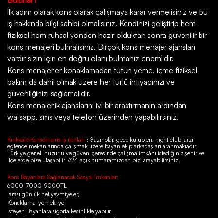
Bulurlar?
İlk adım olarak kons olarak çalışmaya karar vermelisiniz ve bu
iş hakkında bilgi sahibi olmalısınız. Kendinizi geliştirip hem
fiziksel hem ruhsal yönden hazır olduktan sonra güvenilir bir
kons menajeri bulmalısınız. Birçok kons menajer ajansları
vardır sizin için en doğru olanı bulmanız önemlidir.
Kons menajerler konaklamadan tutun yeme, içme fiziksel
bakım da dahil olmak üzere her türlü ihtiyacınızı ve
güvenliğinizi sağlamalıdır.
Kons menajerlik ajanslarını iyi bir araştırmanın ardından
watsapp, sms veya telefon üzerinden yapabilirsiniz.
Kırıkkale Konsomatris iş ilanları
; Gazinolar, gece kulüpleri, night club tarzı
eğlence mekanlarında çalışmak üzere bayan ekip arkadaşları aranmaktadır.
Türkiye geneli huzurlu ve güven içeresinde çalışma imkânı istediğiniz şehir ve
ilçelerde bize ulaşabilir 7/24 açık numaramızdan bizi arayabilirsiniz.
Kons Bayanlara Sağlanacak Sosyal İmkanlar;
6000-7000-9000TL
arası günlük net yevmiyeler,
Konaklama, yemek, yol
İsteyen Bayanlara sigorta kesinlikle yapılır