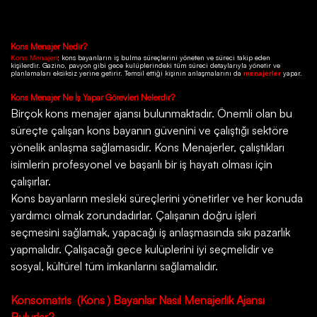
Kons
Menajer Nedir?
; kons bayanların iş bulma süreçlerini yöneten ve süreci takip eden
Kons Menajeri
kişilerdir.
Gazino
, pavyon gibi gece kulüplerindeki tüm süreci detaylarıyla yönetir ve
planlamaları eksiksiz yerine getirir. Temsil ettiği kişinin anlaşmalarını da
yapar.
menajerler
Kons
Menajer Ne İş Yapar Görevleri Nelerdir?
Birçok
kons menajer ajansı
bulunmaktadır. Önemli olan bu
süreçte çalışan kons bayanın güvenini ve çalıştığı sektöre
yönelik anlaşma sağlamasıdır. Kons Menajerler, çalıştıkları
isimlerin profesyonel ve başarılı bir iş hayatı olması için
çalışırlar.
Kons bayanların mesleki süreçlerini yönetirler ve her konuda
yardımcı olmak zorundadırlar. Çalışanın doğru işleri
seçmesini sağlamak, yapacağı iş anlaşmasında sıkı pazarlık
yapmalıdır. Çalışacağı gece kulüplerini iyi seçmelidir ve
sosyal, kültürel tüm imkanlarını sağlamalıdır.
Konsomatris
(Kons ) Bayanlar Nasıl Menajerlik Ajansı