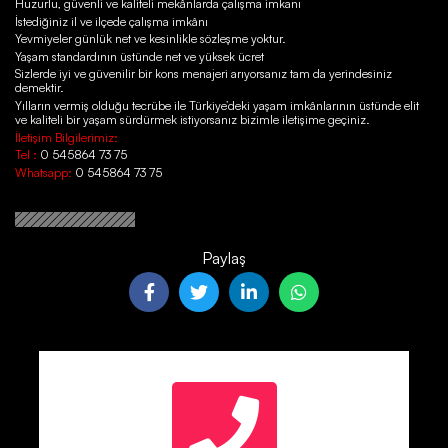
Huzurlu, güvenli ve kaliteli mekânlarda çalışma imkanı
İstediğiniz il ve ilçede çalışma imkânı
Yevmiyeler günlük net ve kesinlikle sözleşme yoktur.
Yaşam standardının üstünde net ve yüksek ücret
Sizlerde iyi ve güvenilir bir kons menajeri arıyorsanız tam da yerindesiniz
demektir.
Yılların vermiş olduğu tecrübe ile Türkiye’deki yaşam imkânlarının üstünde elit
ve kaliteli bir yaşam sürdürmek istiyorsanız bizimle iletişime geçiniz.
İletişim Bilgilerimiz:
Tel :
0 545864 73 75
Whatsapp:
0 545864 73 75
Paylaş