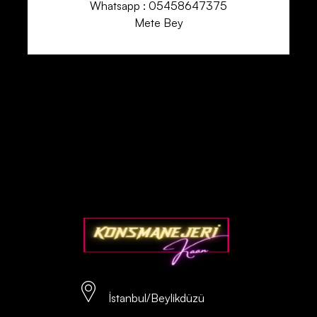
Whatsapp : 05458647375
Mete Bey
İstanbul/Beylikdüzü