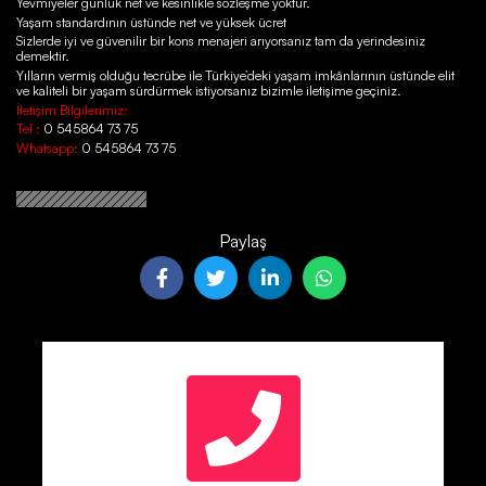
Yevmiyeler günlük net ve kesinlikle sözleşme yoktur.
Yaşam standardının üstünde net ve yüksek ücret
Sizlerde iyi ve güvenilir bir kons menajeri arıyorsanız tam da yerindesiniz
demektir.
Yılların vermiş olduğu tecrübe ile Türkiye’deki yaşam imkânlarının üstünde elit
ve kaliteli bir yaşam sürdürmek istiyorsanız bizimle iletişime geçiniz.
İletişim Bilgilerimiz:
Tel :
0 545864 73 75
Whatsapp:
0 545864 73 75
Paylaş