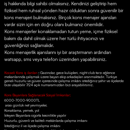
iş hakkında bilgi sahibi olmalısınız. Kendinizi geliştirip hem
fiziksel hem ruhsal yönden hazır olduktan sonra güvenilir bir
kons menajeri bulmalısınız. Birçok kons menajer ajansları
vardır sizin için en doğru olanı bulmanız önemlidir.
Kons menajerler konaklamadan tutun yeme, içme fiziksel
bakım da dahil olmak üzere her türlü ihtiyacınızı ve
güvenliğinizi sağlamalıdır.
Kons menajerlik ajanslarını iyi bir araştırmanın ardından
watsapp, sms veya telefon üzerinden yapabilirsiniz.
Kocaeli Kons iş ilanları
; Gazinolar, gece kulüpleri, night club tarzı eğlence
mekanlarında çalışmak üzere bayan ekip arkadaşları aranmaktadır. Türkiye
geneli huzurlu ve güven içeresinde çalışma imkânı istediğiniz şehir ve ilçelerde
bize ulaşabilir 7/24 açık numaramızdan bizi arayabilirsiniz.
Kons Bayanlara Sağlanacak Sosyal İmkanlar;
6000-7000-9000TL
arası günlük net yevmiyeler,
Konaklama, yemek, yol
İsteyen Bayanlara sigorta kesinlikle yapılır
Huzurlu, güvenli ve kaliteli mekânlarda çalışma imkanı
İstediğiniz il ve ilçede çalışma imkânı