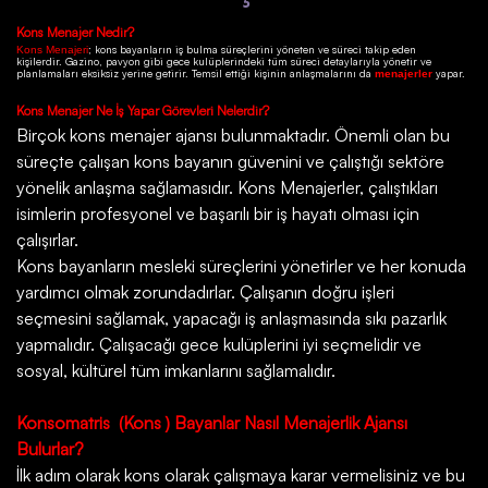
Kons
Menajer Nedir?
; kons bayanların iş bulma süreçlerini yöneten ve süreci takip eden
Kons Menajeri
kişilerdir.
Gazino
, pavyon gibi gece kulüplerindeki tüm süreci detaylarıyla yönetir ve
planlamaları eksiksiz yerine getirir. Temsil ettiği kişinin anlaşmalarını da
yapar.
menajerler
Kons
Menajer Ne İş Yapar Görevleri Nelerdir?
Birçok
kons menajer ajansı
bulunmaktadır. Önemli olan bu
süreçte çalışan kons bayanın güvenini ve çalıştığı sektöre
yönelik anlaşma sağlamasıdır. Kons Menajerler, çalıştıkları
isimlerin profesyonel ve başarılı bir iş hayatı olması için
çalışırlar.
Kons bayanların mesleki süreçlerini yönetirler ve her konuda
yardımcı olmak zorundadırlar. Çalışanın doğru işleri
seçmesini sağlamak, yapacağı iş anlaşmasında sıkı pazarlık
yapmalıdır. Çalışacağı gece kulüplerini iyi seçmelidir ve
sosyal, kültürel tüm imkanlarını sağlamalıdır.
Konsomatris
(Kons ) Bayanlar Nasıl Menajerlik Ajansı
Bulurlar?
İlk adım olarak kons olarak çalışmaya karar vermelisiniz ve bu