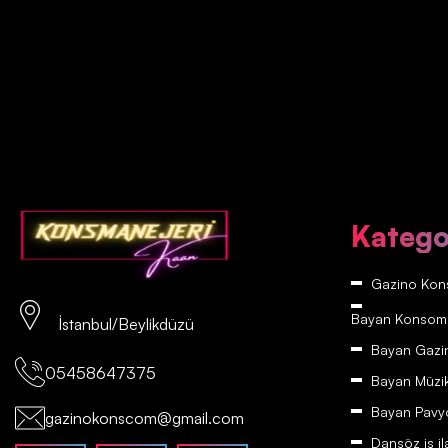
Katego
Gazino Kons
Bayan Konsomatr
İstanbul/Beylikdüzü
Bayan Gazino
05458647375
Bayan Müzikh
Bayan Pavyon
gazinokonscom@gmail.com
Dansöz iş il