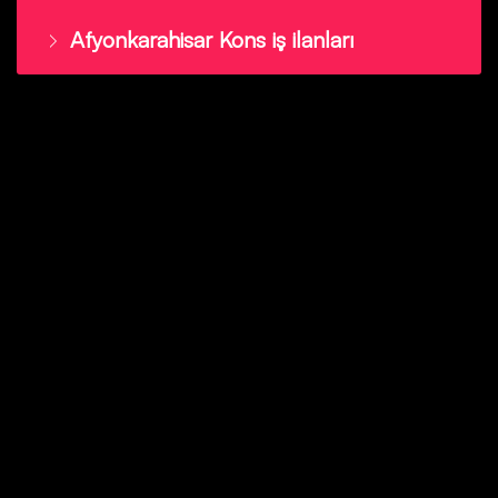
Afyonkarahisar Kons iş ilanları