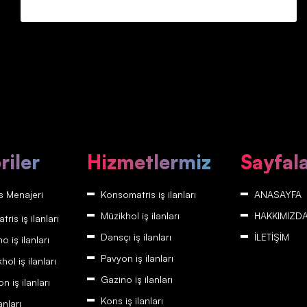
riler
Hizmetlermiz
Sayfal
 Menajeri
Konsomatris iş ilanları
ANASAYFA
Müzikhol iş ilanları
HAKKIMIZD
is iş ilanları
Dansçı iş ilanları
İLETİŞİM
 iş ilanları
Pavyon iş ilanları
ol iş ilanları
Gazino iş ilanları
 iş ilanları
Kons iş ilanları
anları