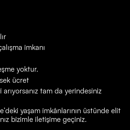
lır
 çalışma imkanı
leşme yoktur.
sek ücret
ri arıyorsanız tam da yerindesiniz
ye’deki yaşam imkânlarının üstünde elit
nız bizimle iletişime geçiniz.