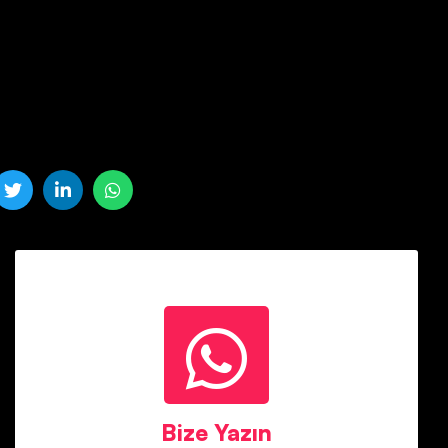
Mete Bey
Whatsapp : 05458647375
Bize Yazın