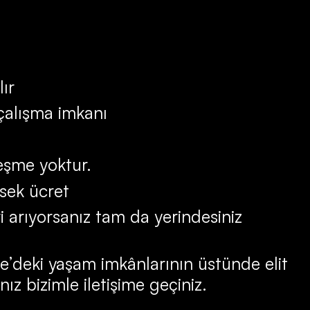
lır
 çalışma imkanı
leşme yoktur.
sek ücret
ri arıyorsanız tam da yerindesiniz
ye’deki yaşam imkânlarının üstünde elit
nız bizimle iletişime geçiniz.