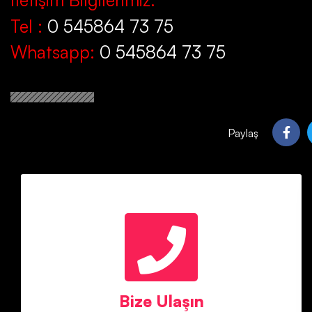
Tel :
0 545864 73 75
Whatsapp:
0 545864 73 75
Paylaş
Mete Bey
Telefon : 05458647375
Bize Ulaşın