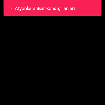
Afyonkarahisar Kons iş ilanları