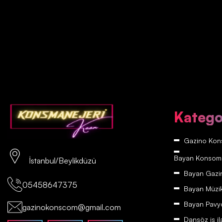
Katego
Gazino Kons
Bayan Konsomatr
İstanbul/Beylikdüzü
Bayan Gazino
05458647375
Bayan Müzikh
Bayan Pavyon
gazinokonscom@gmail.com
Dansöz iş il