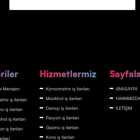
riler
Hizmetlermiz
Sayfal
 Menajeri
Konsomatris iş ilanları
ANASAYFA
Müzikhol iş ilanları
HAKKIMIZD
is iş ilanları
Dansçı iş ilanları
İLETİŞİM
 iş ilanları
Pavyon iş ilanları
ol iş ilanları
Gazino iş ilanları
 iş ilanları
Kons iş ilanları
anları