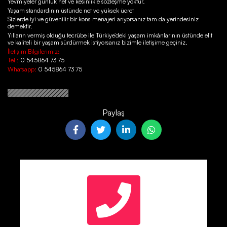
Yevmiyeler günlük net ve kesinlikle sözleşme yoktur.
Yaşam standardının üstünde net ve yüksek ücret
Sizlerde iyi ve güvenilir bir kons menajeri arıyorsanız tam da yerindesiniz
demektir.
Yılların vermiş olduğu tecrübe ile Türkiye’deki yaşam imkânlarının üstünde elit
ve kaliteli bir yaşam sürdürmek istiyorsanız bizimle iletişime geçiniz.
İletişim Bilgilerimiz:
Tel :
0 545864 73 75
Whatsapp:
0 545864 73 75
Paylaş