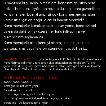
iş hakkında bilgi sahibi olmalısınız. Kendinizi geliştirip hem
fiziksel hem ruhsal yönden hazır olduktan sonra güvenilir bir
kons menajeri bulmalısınız. Birçok kons menajer ajansları
vardır sizin için en doğru olanı bulmanız önemlidir.
Kons menajerler konaklamadan tutun yeme, içme fiziksel
bakım da dahil olmak üzere her türlü ihtiyacınızı ve
güvenliğinizi sağlamalıdır.
Kons menajerlik ajanslarını iyi bir araştırmanın ardından
watsapp, sms veya telefon üzerinden yapabilirsiniz.
Nevşehir Müzikhol iş ilanları
; Gazinolar, gece kulüpleri, night club tarzı eğlence
mekanlarında çalışmak üzere bayan ekip arkadaşları aranmaktadır. Türkiye
geneli huzurlu ve güven içeresinde çalışma imkânı istediğiniz şehir ve ilçelerde
bize ulaşabilir 7/24 açık numaramızdan bizi arayabilirsiniz.
Kons Bayanlara Sağlanacak Sosyal İmkanlar;
6000-7000-9000TL
arası günlük net yevmiyeler,
Konaklama, yemek, yol
İsteyen Bayanlara sigorta kesinlikle yapılır
Huzurlu, güvenli ve kaliteli mekânlarda çalışma imkanı
İstediğiniz il ve ilçede çalışma imkânı