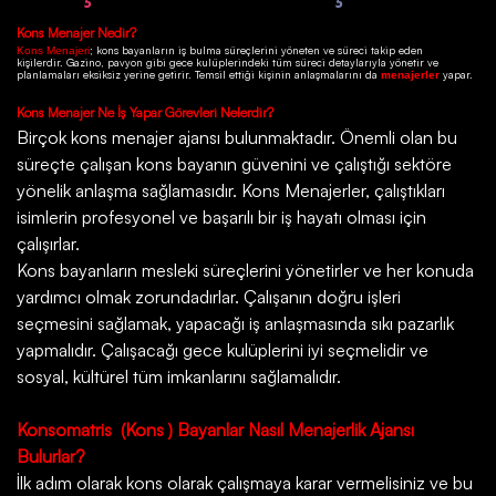
Kons
Menajer Nedir?
; kons bayanların iş bulma süreçlerini yöneten ve süreci takip eden
Kons Menajeri
kişilerdir.
Gazino
, pavyon gibi gece kulüplerindeki tüm süreci detaylarıyla yönetir ve
planlamaları eksiksiz yerine getirir. Temsil ettiği kişinin anlaşmalarını da
yapar.
menajerler
Kons
Menajer Ne İş Yapar Görevleri Nelerdir?
Birçok
kons menajer ajansı
bulunmaktadır. Önemli olan bu
süreçte çalışan kons bayanın güvenini ve çalıştığı sektöre
yönelik anlaşma sağlamasıdır. Kons Menajerler, çalıştıkları
isimlerin profesyonel ve başarılı bir iş hayatı olması için
çalışırlar.
Kons bayanların mesleki süreçlerini yönetirler ve her konuda
yardımcı olmak zorundadırlar. Çalışanın doğru işleri
seçmesini sağlamak, yapacağı iş anlaşmasında sıkı pazarlık
yapmalıdır. Çalışacağı gece kulüplerini iyi seçmelidir ve
sosyal, kültürel tüm imkanlarını sağlamalıdır.
Konsomatris
(Kons ) Bayanlar Nasıl Menajerlik Ajansı
Bulurlar?
İlk adım olarak kons olarak çalışmaya karar vermelisiniz ve bu