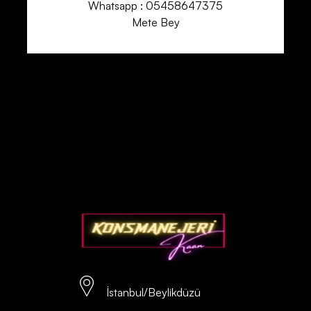
Whatsapp : 05458647375
Mete Bey
İstanbul/Beylikdüzü