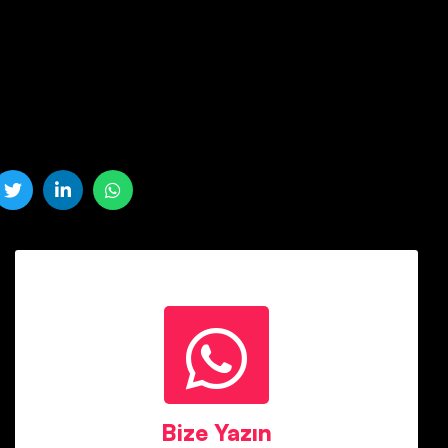
Mete Bey
Whatsapp : 05458647375
Bize Yazın