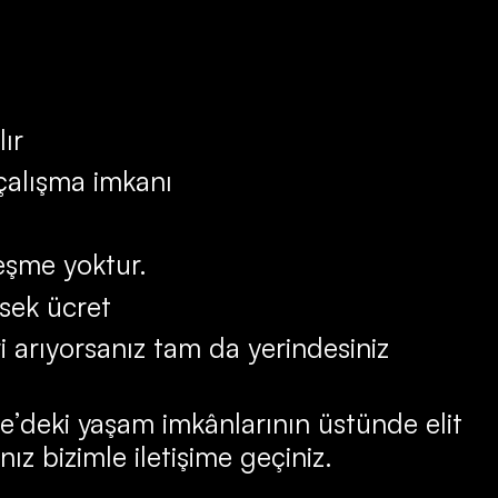
lır
 çalışma imkanı
leşme yoktur.
sek ücret
ri arıyorsanız tam da yerindesiniz
ye’deki yaşam imkânlarının üstünde elit
nız bizimle iletişime geçiniz.