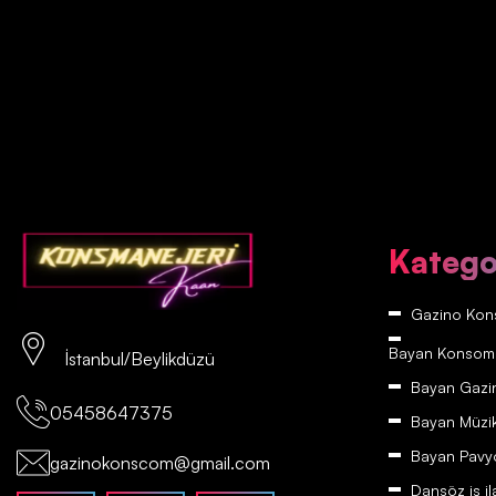
Katego
Gazino Kons
Bayan Konsomatr
İstanbul/Beylikdüzü
Bayan Gazino
05458647375
Bayan Müzikh
Bayan Pavyon
gazinokonscom@gmail.com
Dansöz iş il