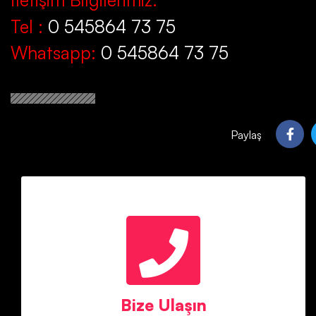
Tel :
0 545864 73 75
Whatsapp:
0 545864 73 75
Paylaş
Mete Bey
Telefon : 05458647375
Bize Ulaşın