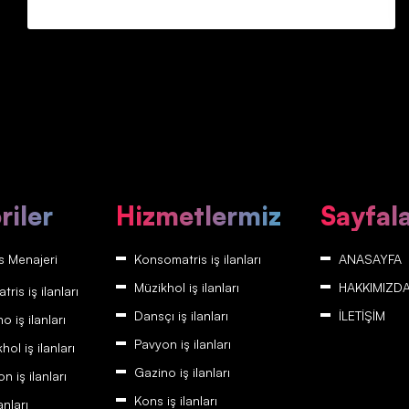
riler
Hizmetlermiz
Sayfal
 Menajeri
Konsomatris iş ilanları
ANASAYFA
Müzikhol iş ilanları
HAKKIMIZD
is iş ilanları
Dansçı iş ilanları
İLETİŞİM
 iş ilanları
Pavyon iş ilanları
ol iş ilanları
Gazino iş ilanları
 iş ilanları
Kons iş ilanları
anları