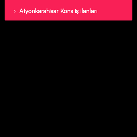
Afyonkarahisar Kons iş ilanları