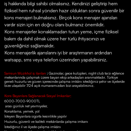
iş hakkında bilgi sahibi olmalısınız. Kendinizi geliştirip hem
fiziksel hem ruhsal yönden hazır olduktan sonra güvenilir bir
kons menajeri bulmalısınız. Birçok kons menajer ajansları
vardır sizin için en doğru olanı bulmanız önemlidir.
Kons menajerler konaklamadan tutun yeme, içme fiziksel
bakım da dahil olmak üzere her türlü ihtiyacınızı ve
güvenliğinizi sağlamalıdır.
Kons menajerlik ajanslarını iyi bir araştırmanın ardından
watsapp, sms veya telefon üzerinden yapabilirsiniz.
Samsun Müzikhol iş ilanları
; Gazinolar, gece kulüpleri, night club tarzı eğlence
mekanlarında çalışmak üzere bayan ekip arkadaşları aranmaktadır. Türkiye
geneli huzurlu ve güven içeresinde çalışma imkânı istediğiniz şehir ve ilçelerde
bize ulaşabilir 7/24 açık numaramızdan bizi arayabilirsiniz.
Kons Bayanlara Sağlanacak Sosyal İmkanlar;
6000-7000-9000TL
arası günlük net yevmiyeler,
Konaklama, yemek, yol
İsteyen Bayanlara sigorta kesinlikle yapılır
Huzurlu, güvenli ve kaliteli mekânlarda çalışma imkanı
İstediğiniz il ve ilçede çalışma imkânı