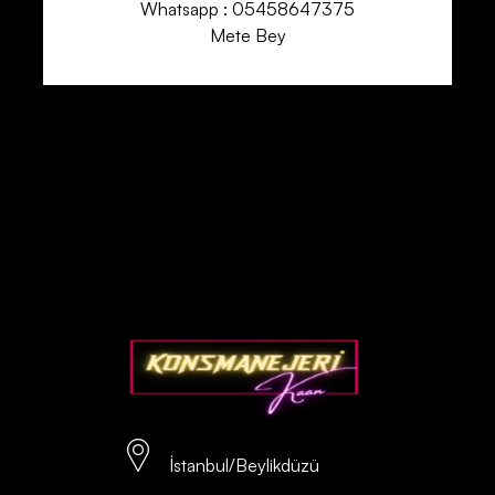
Whatsapp : 05458647375
Mete Bey
İstanbul/Beylikdüzü