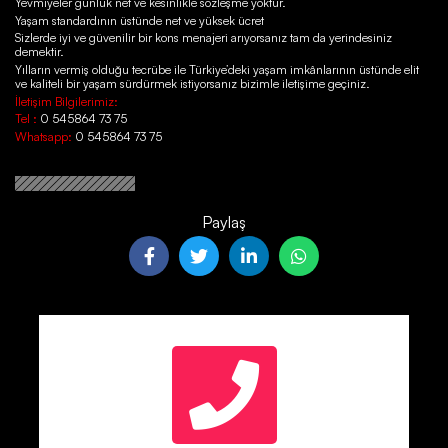
Yevmiyeler günlük net ve kesinlikle sözleşme yoktur.
Yaşam standardının üstünde net ve yüksek ücret
Sizlerde iyi ve güvenilir bir kons menajeri arıyorsanız tam da yerindesiniz
demektir.
Yılların vermiş olduğu tecrübe ile Türkiye’deki yaşam imkânlarının üstünde elit
ve kaliteli bir yaşam sürdürmek istiyorsanız bizimle iletişime geçiniz.
İletişim Bilgilerimiz:
Tel :
0 545864 73 75
Whatsapp:
0 545864 73 75
Paylaş