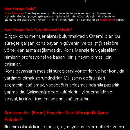
Kons
Menajer Nedir?
; kons bayanların iş bulma süreçlerini yöneten ve süreci takip eden
Kons Menajeri
kişilerdir.
Gazino
, pavyon gibi gece kulüplerindeki tüm süreci detaylarıyla yönetir ve
planlamaları eksiksiz yerine getirir. Temsil ettiği kişinin anlaşmalarını da
yapar.
menajerler
Kons
Menajer Ne İş Yapar Görevleri Nelerdir?
Birçok
kons menajer ajansı
bulunmaktadır. Önemli olan bu
süreçte çalışan kons bayanın güvenini ve çalıştığı sektöre
yönelik anlaşma sağlamasıdır. Kons Menajerler, çalıştıkları
isimlerin profesyonel ve başarılı bir iş hayatı olması için
çalışırlar.
Kons bayanların mesleki süreçlerini yönetirler ve her konuda
yardımcı olmak zorundadırlar. Çalışanın doğru işleri
seçmesini sağlamak, yapacağı iş anlaşmasında sıkı pazarlık
yapmalıdır. Çalışacağı gece kulüplerini iyi seçmelidir ve
sosyal, kültürel tüm imkanlarını sağlamalıdır.
Konsomatris
(Kons ) Bayanlar Nasıl Menajerlik Ajansı
Bulurlar?
İlk adım olarak kons olarak çalışmaya karar vermelisiniz ve bu