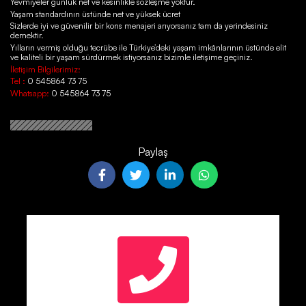
Yevmiyeler günlük net ve kesinlikle sözleşme yoktur.
Yaşam standardının üstünde net ve yüksek ücret
Sizlerde iyi ve güvenilir bir kons menajeri arıyorsanız tam da yerindesiniz
demektir.
Yılların vermiş olduğu tecrübe ile Türkiye’deki yaşam imkânlarının üstünde elit
ve kaliteli bir yaşam sürdürmek istiyorsanız bizimle iletişime geçiniz.
İletişim Bilgilerimiz:
Tel :
0 545864 73 75
Whatsapp:
0 545864 73 75
Paylaş