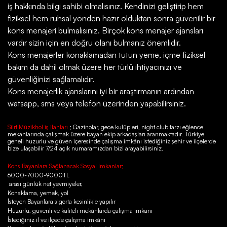
iş hakkında bilgi sahibi olmalısınız. Kendinizi geliştirip hem
fiziksel hem ruhsal yönden hazır olduktan sonra güvenilir bir
kons menajeri bulmalısınız. Birçok kons menajer ajansları
vardır sizin için en doğru olanı bulmanız önemlidir.
Kons menajerler konaklamadan tutun yeme, içme fiziksel
bakım da dahil olmak üzere her türlü ihtiyacınızı ve
güvenliğinizi sağlamalıdır.
Kons menajerlik ajanslarını iyi bir araştırmanın ardından
watsapp, sms veya telefon üzerinden yapabilirsiniz.
Siirt Müzikhol iş ilanları
; Gazinolar, gece kulüpleri, night club tarzı eğlence
mekanlarında çalışmak üzere bayan ekip arkadaşları aranmaktadır. Türkiye
geneli huzurlu ve güven içeresinde çalışma imkânı istediğiniz şehir ve ilçelerde
bize ulaşabilir 7/24 açık numaramızdan bizi arayabilirsiniz.
Kons Bayanlara Sağlanacak Sosyal İmkanlar;
6000-7000-9000TL
arası günlük net yevmiyeler,
Konaklama, yemek, yol
İsteyen Bayanlara sigorta kesinlikle yapılır
Huzurlu, güvenli ve kaliteli mekânlarda çalışma imkanı
İstediğiniz il ve ilçede çalışma imkânı