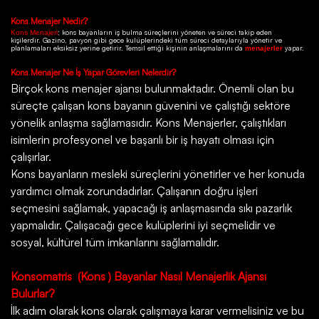
Kons
Menajer Nedir?
; kons bayanların iş bulma süreçlerini yöneten ve süreci takip eden
Kons Menajeri
kişilerdir.
Gazino
, pavyon gibi gece kulüplerindeki tüm süreci detaylarıyla yönetir ve
planlamaları eksiksiz yerine getirir. Temsil ettiği kişinin anlaşmalarını da
yapar.
menajerler
Kons
Menajer Ne İş Yapar Görevleri Nelerdir?
Birçok
kons menajer ajansı
bulunmaktadır. Önemli olan bu
süreçte çalışan kons bayanın güvenini ve çalıştığı sektöre
yönelik anlaşma sağlamasıdır. Kons Menajerler, çalıştıkları
isimlerin profesyonel ve başarılı bir iş hayatı olması için
çalışırlar.
Kons bayanların mesleki süreçlerini yönetirler ve her konuda
yardımcı olmak zorundadırlar. Çalışanın doğru işleri
seçmesini sağlamak, yapacağı iş anlaşmasında sıkı pazarlık
yapmalıdır. Çalışacağı gece kulüplerini iyi seçmelidir ve
sosyal, kültürel tüm imkanlarını sağlamalıdır.
Konsomatris
(Kons ) Bayanlar Nasıl Menajerlik Ajansı
Bulurlar?
İlk adım olarak kons olarak çalışmaya karar vermelisiniz ve bu