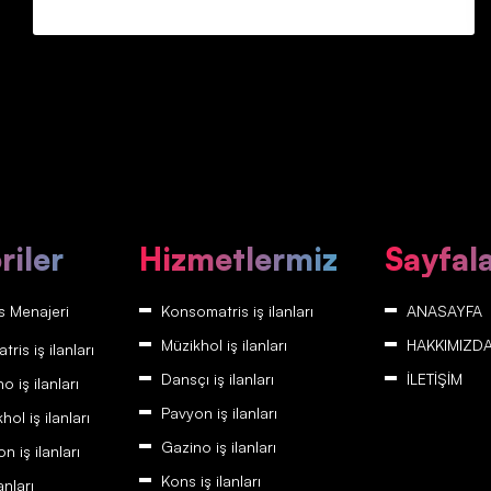
riler
Hizmetlermiz
Sayfal
 Menajeri
Konsomatris iş ilanları
ANASAYFA
Müzikhol iş ilanları
HAKKIMIZD
is iş ilanları
Dansçı iş ilanları
İLETİŞİM
 iş ilanları
Pavyon iş ilanları
ol iş ilanları
Gazino iş ilanları
 iş ilanları
Kons iş ilanları
anları