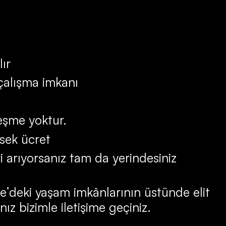
lır
 çalışma imkanı
leşme yoktur.
sek ücret
ri arıyorsanız tam da yerindesiniz
ye’deki yaşam imkânlarının üstünde elit
nız bizimle iletişime geçiniz.