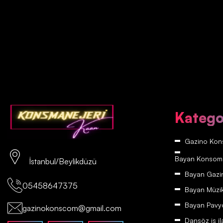
Katego
Gazino Kons
Bayan Konsomatr
İstanbul/Beylikdüzü
Bayan Gazino
05458647375
Bayan Müzikh
Bayan Pavyon
gazinokonscom@gmail.com
Dansöz iş il