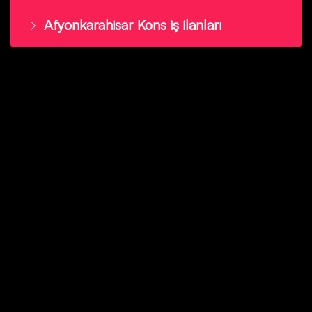
Afyonkarahisar Kons iş ilanları