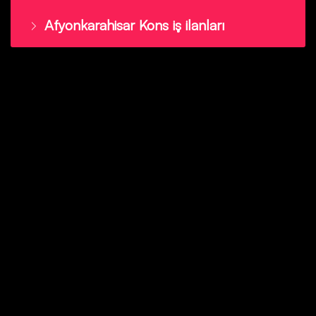
Afyonkarahisar Kons iş ilanları