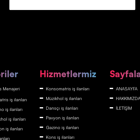
riler
Hizmetlermiz
Sayfal
 Menajeri
Konsomatris iş ilanları
ANASAYFA
Müzikhol iş ilanları
HAKKIMIZD
is iş ilanları
Dansçı iş ilanları
İLETİŞİM
 iş ilanları
Pavyon iş ilanları
ol iş ilanları
Gazino iş ilanları
 iş ilanları
Kons iş ilanları
anları