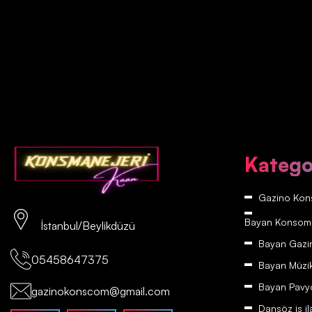
Katego
Gazino Kons
Bayan Konsomatr
İstanbul/Beylikdüzü
Bayan Gazino
05458647375
Bayan Müzikh
Bayan Pavyon
gazinokonscom@gmail.com
Dansöz iş il