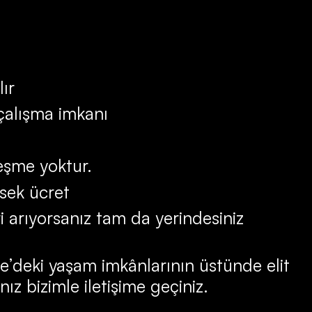
lır
 çalışma imkanı
leşme yoktur.
sek ücret
ri arıyorsanız tam da yerindesiniz
ye’deki yaşam imkânlarının üstünde elit
nız bizimle iletişime geçiniz.