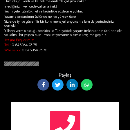
Huzurlu, güvenli ve kaliteli mekânlarda çalışma imkanı
İstediğiniz il ve ilçede çalışma imkânı
Yevmiyeler günlük net ve kesinlikle sözleşme yoktur.
Yaşam standardının üstünde net ve yüksek ücret
Sizlerde iyi ve güvenilir bir kons menajeri arıyorsanız tam da yerindesiniz
demektir.
Yılların vermiş olduğu tecrübe ile Türkiye’deki yaşam imkânlarının üstünde elit
ve kaliteli bir yaşam sürdürmek istiyorsanız bizimle iletişime geçiniz.
İletişim Bilgilerimiz:
Tel :
0 545864 73 75
Whatsapp:
0 545864 73 75
Paylaş