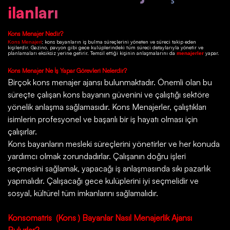
ilanları
Kons
Menajer Nedir?
; kons bayanların iş bulma süreçlerini yöneten ve süreci takip eden
Kons Menajeri
kişilerdir.
Gazino
, pavyon gibi gece kulüplerindeki tüm süreci detaylarıyla yönetir ve
planlamaları eksiksiz yerine getirir. Temsil ettiği kişinin anlaşmalarını da
yapar.
menajerler
Kons
Menajer Ne İş Yapar Görevleri Nelerdir?
Birçok
kons menajer ajansı
bulunmaktadır. Önemli olan bu
süreçte çalışan kons bayanın güvenini ve çalıştığı sektöre
yönelik anlaşma sağlamasıdır. Kons Menajerler, çalıştıkları
isimlerin profesyonel ve başarılı bir iş hayatı olması için
çalışırlar.
Kons bayanların mesleki süreçlerini yönetirler ve her konuda
yardımcı olmak zorundadırlar. Çalışanın doğru işleri
seçmesini sağlamak, yapacağı iş anlaşmasında sıkı pazarlık
yapmalıdır. Çalışacağı gece kulüplerini iyi seçmelidir ve
sosyal, kültürel tüm imkanlarını sağlamalıdır.
Konsomatris (Kons ) Bayanlar Nasıl Menajerlik Ajansı