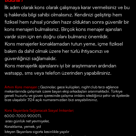
Bulurlar?
İlk adım olarak kons olarak çalışmaya karar vermelisiniz ve bu
iş hakkında bilgi sahibi olmalısınız. Kendinizi geliştirip hem
fiziksel hem ruhsal yönden hazır olduktan sonra güvenilir bir
kons menajeri bulmalısınız. Birçok kons menajer ajansları
vardır sizin için en doğru olanı bulmanız önemlidir.
Kons menajerler konaklamadan tutun yeme, içme fiziksel
bakım da dahil olmak üzere her türlü ihtiyacınızı ve
güvenliğinizi sağlamalıdır.
Kons menajerlik ajanslarını iyi bir araştırmanın ardından
watsapp, sms veya telefon üzerinden yapabilirsiniz.
Artvin Kons menajeri
; Gazinolar, gece kulüpleri, night club tarzı eğlence
mekanlarında çalışmak üzere bayan ekip arkadaşları aranmaktadır. Türkiye
geneli huzurlu ve güven içeresinde çalışma imkânı istediğiniz şehir ve ilçelerde
bize ulaşabilir 7/24 açık numaramızdan bizi arayabilirsiniz.
Kons Bayanlara Sağlanacak Sosyal İmkanlar;
6000-7000-9000TL
arası günlük net yevmiyeler,
Konaklama, yemek, yol
İsteyen Bayanlara sigorta kesinlikle yapılır