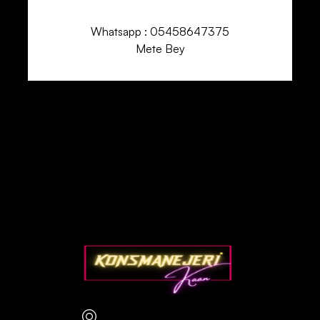
Whatsapp : 05458647375
Mete Bey