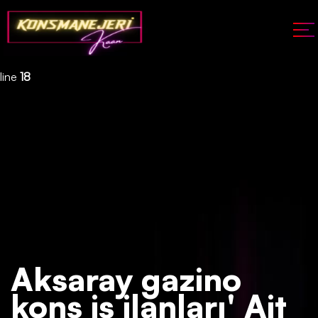
Deprecated
: json_decode(): Passing null to parameter #1 ($json)
of type string is deprecated in
/home/konsmenajericom/public_html/api/kontrol/etiket.php
on
line
18
Aksaray gazino
kons iş ilanları' Ait