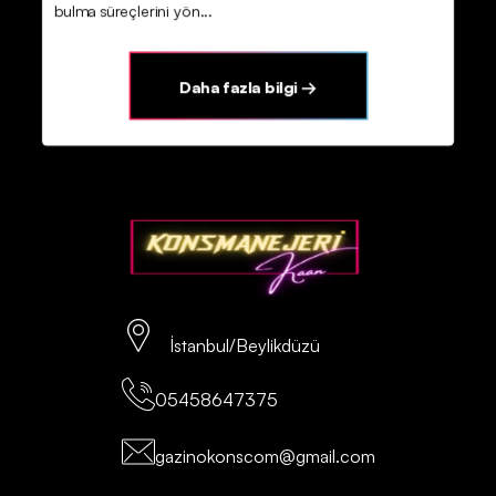
bulma süreçlerini yön...
Daha fazla bilgi →
İstanbul/Beylikdüzü
05458647375
gazinokonscom@gmail.com