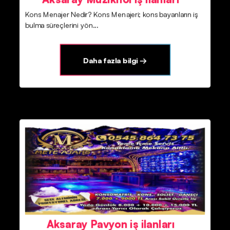
Kons Menajer Nedir? Kons Menajeri; kons bayanların iş
bulma süreçlerini yön...
Daha fazla bilgi →
Aksaray Pavyon iş ilanları