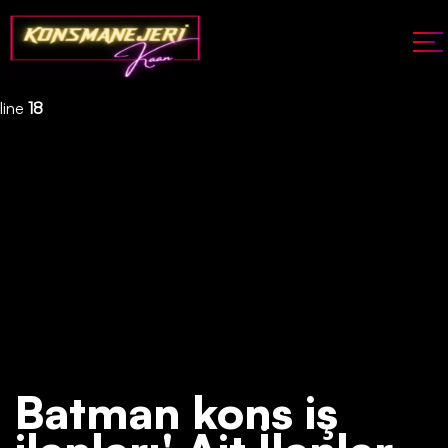
Deprecated
: json_decode(): Passing null to parameter #1 ($json)
of type string is deprecated in
/home/konsmenajericom/public_html/api/kontrol/etiket.php
on
line
18
Batman kons iş