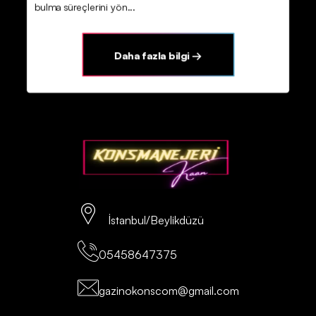
bulma süreçlerini yön...
Daha fazla bilgi →
İstanbul/Beylikdüzü
05458647375
gazinokonscom@gmail.com