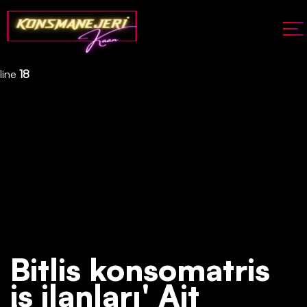
Deprecated
: json_decode(): Passing null to parameter #1 ($json)
of type string is deprecated in
/home/konsmenajericom/public_html/api/kontrol/etiket.php
on
line
18
Bitlis konsomatris
iş ilanları' Ait