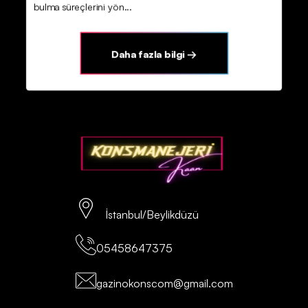
bulma süreçlerini yön...
Daha fazla bilgi →
İstanbul/Beylikdüzü
05458647375
gazinokonscom@gmail.com