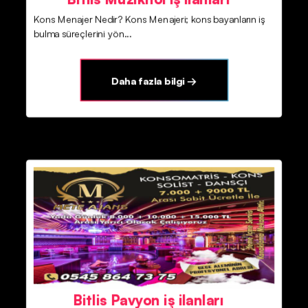
Kons Menajer Nedir? Kons Menajeri; kons bayanların iş
bulma süreçlerini yön...
Daha fazla bilgi →
Bitlis Pavyon iş ilanları