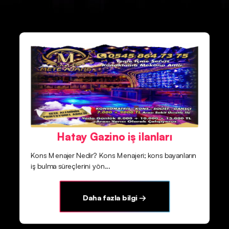
Hatay Gazino iş ilanları
Kons Menajer Nedir? Kons Menajeri; kons bayanların
iş bulma süreçlerini yön...
Daha fazla bilgi →