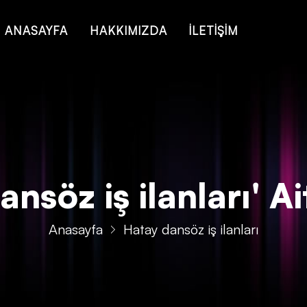
 of type string is deprecated in
/home/konsmenajericom/public_ht
ANASAYFA
HAKKIMIZDA
İLETİŞİM
nsöz iş ilanları' Ait
Anasayfa
Hatay dansöz iş ilanları