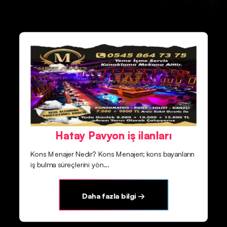
Hatay Pavyon iş ilanları
Kons Menajer Nedir? Kons Menajeri; kons bayanların
iş bulma süreçlerini yön...
Daha fazla bilgi →