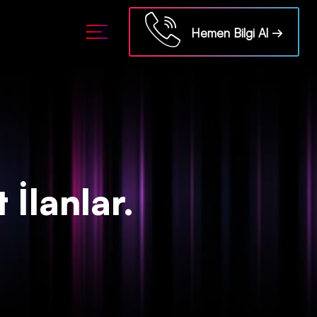
ml/api/kontrol/etiket.php
on line
18
Hemen Bilgi Al →
 İlanlar.