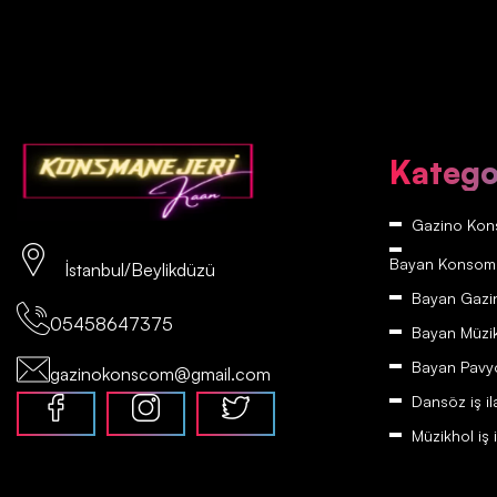
Katego
Gazino Kons
Bayan Konsomatr
İstanbul/Beylikdüzü
Bayan Gazino
05458647375
Bayan Müzikh
Bayan Pavyon
gazinokonscom@gmail.com
Dansöz iş il
Müzikhol iş i