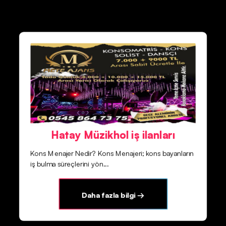
Hatay Müzikhol iş ilanları
Kons Menajer Nedir? Kons Menajeri; kons bayanların
iş bulma süreçlerini yön...
Daha fazla bilgi →