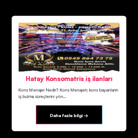
Hatay Konsomatris iş ilanları
Kons Menajer Nedir? Kons Menajeri; kons bayanların
iş bulma süreçlerini yön...
Daha fazla bilgi →