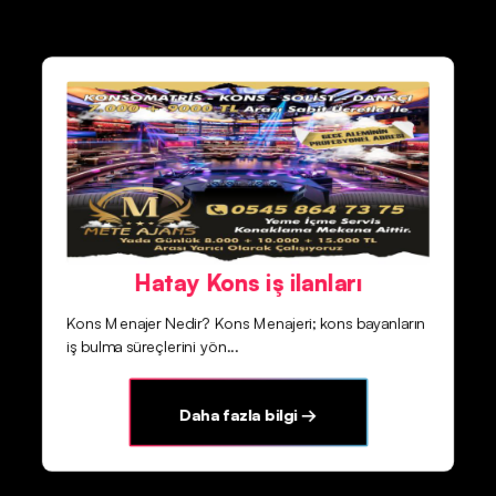
Hatay Kons iş ilanları
Kons Menajer Nedir? Kons Menajeri; kons bayanların
iş bulma süreçlerini yön...
Daha fazla bilgi →