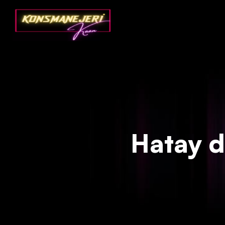
Deprecated
: json_decode(): Passing null to parameter #1 ($json)
Hatay da