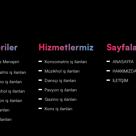
riler
Hizmetlermiz
Sayfal
 Menajeri
Konsomatris iş ilanları
ANASAYFA
Müzikhol iş ilanları
HAKKIMIZD
is iş ilanları
Dansçı iş ilanları
İLETİŞİM
 iş ilanları
Pavyon iş ilanları
ol iş ilanları
Gazino iş ilanları
 iş ilanları
Kons iş ilanları
anları
lanları