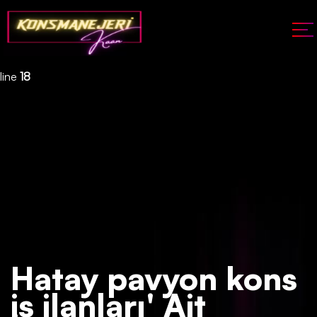
Deprecated
: json_decode(): Passing null to parameter #1 ($json)
of type string is deprecated in
/home/konsmenajericom/public_html/api/kontrol/etiket.php
on
line
18
Hatay pavyon kons
iş ilanları' Ait