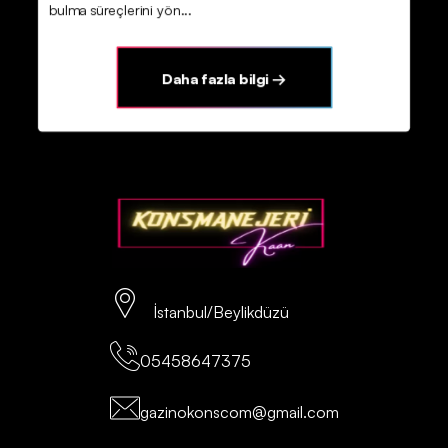
bulma süreçlerini yön...
Daha fazla bilgi →
İstanbul/Beylikdüzü
05458647375
gazinokonscom@gmail.com