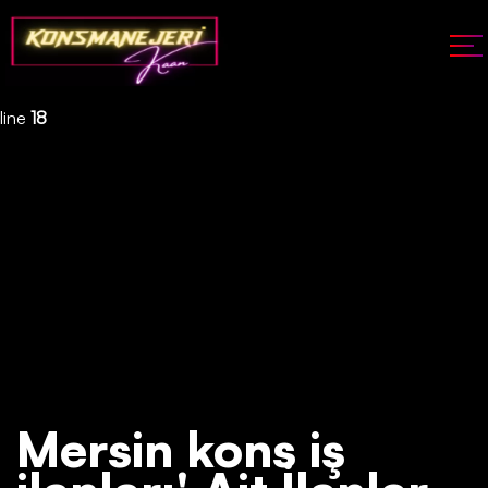
Deprecated
: json_decode(): Passing null to parameter #1 ($json)
of type string is deprecated in
/home/konsmenajericom/public_html/api/kontrol/etiket.php
on
line
18
Mersin kons iş