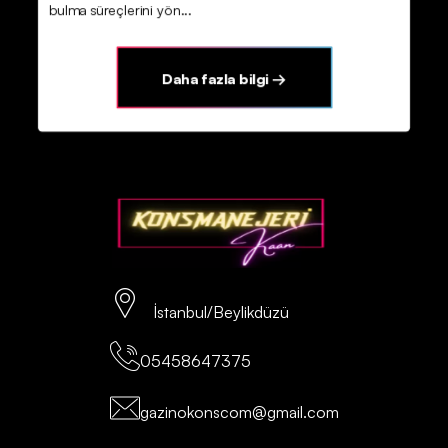
bulma süreçlerini yön...
Daha fazla bilgi →
İstanbul/Beylikdüzü
05458647375
gazinokonscom@gmail.com