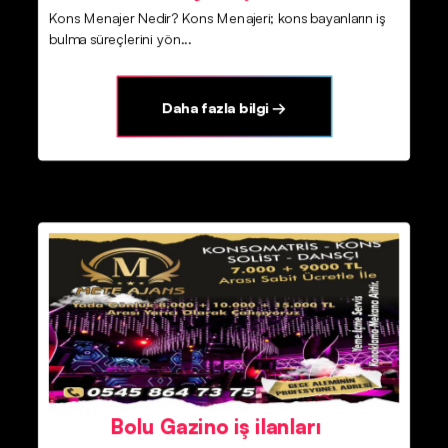
Kons Menajer Nedir? Kons Menajeri; kons bayanların iş
bulma süreçlerini yön...
Daha fazla bilgi →
Bolu Gazino iş ilanları