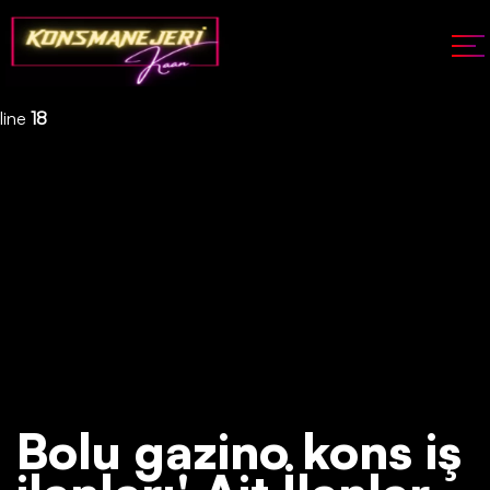
Deprecated
: json_decode(): Passing null to parameter #1 ($json)
of type string is deprecated in
/home/konsmenajericom/public_html/api/kontrol/etiket.php
on
line
18
Bolu gazino kons iş