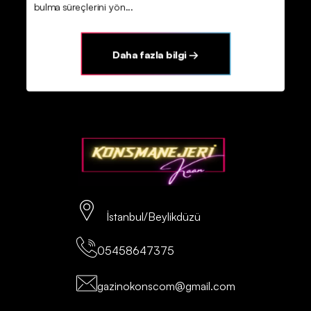
bulma süreçlerini yön...
Daha fazla bilgi →
İstanbul/Beylikdüzü
05458647375
gazinokonscom@gmail.com