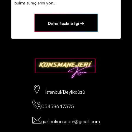
bulma süreçlerini yön...
Daha fazla bilgi →
İstanbul/Beylikdüzü
05458647375
gazinokonscom@gmail.com