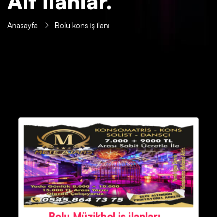
Ait İlanlar.
Anasayfa
Bolu kons iş ilanı
Bolu Müzikhol iş ilanları