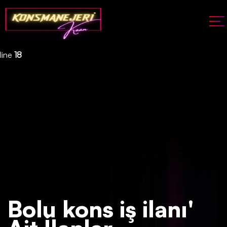
Deprecated
: json_decode(): Passing null to parameter #1 ($json)
of type string is deprecated in
/home/konsmenajericom/public_html/api/kontrol/etiket.php
on
line
18
Bolu kons iş ilanı'