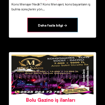
Kons Menajer Nedir? Kons Menajeri; kons bayanların iş
bulma süreçlerini yön...
Daha fazla bilgi →
Bolu Gazino iş ilanları