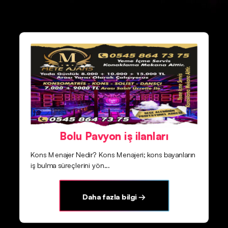
Bolu Pavyon iş ilanları
Kons Menajer Nedir? Kons Menajeri; kons bayanların
iş bulma süreçlerini yön...
Daha fazla bilgi →