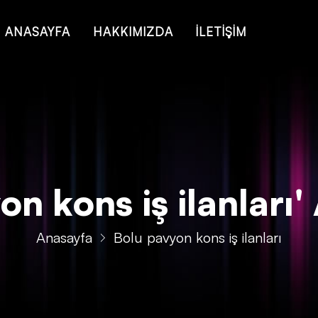
 of type string is deprecated in
/home/konsmenajericom/public_ht
ANASAYFA
HAKKIMIZDA
İLETİŞİM
n kons iş ilanları' A
Anasayfa
Bolu pavyon kons iş ilanları