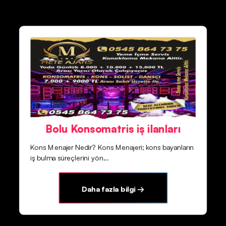
Bolu Konsomatris iş ilanları
Kons Menajer Nedir? Kons Menajeri; kons bayanların
iş bulma süreçlerini yön...
Daha fazla bilgi →