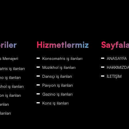
riler
Hizmetlermiz
Sayfal
 Menajeri
Konsomatris iş ilanları
ANASAYFA
Müzikhol iş ilanları
HAKKIMIZD
is iş ilanları
Dansçı iş ilanları
İLETİŞİM
 iş ilanları
Pavyon iş ilanları
ol iş ilanları
Gazino iş ilanları
 iş ilanları
Kons iş ilanları
anları
lanları