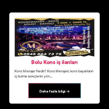
Bolu Kons iş ilanları
Kons Menajer Nedir? Kons Menajeri; kons bayanların
iş bulma süreçlerini yön...
Daha fazla bilgi →