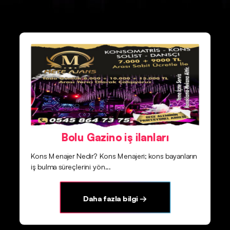
Bolu Gazino iş ilanları
Kons Menajer Nedir? Kons Menajeri; kons bayanların
iş bulma süreçlerini yön...
Daha fazla bilgi →