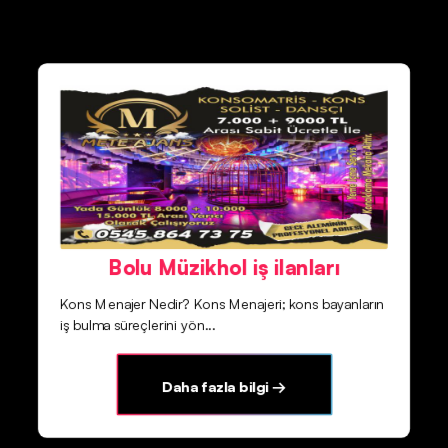
Bolu Müzikhol iş ilanları
Kons Menajer Nedir? Kons Menajeri; kons bayanların
iş bulma süreçlerini yön...
Daha fazla bilgi →