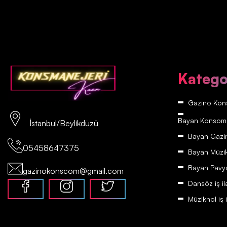
Katego
Gazino Kons
Bayan Konsomatr
İstanbul/Beylikdüzü
Bayan Gazino
05458647375
Bayan Müzikh
Bayan Pavyon
gazinokonscom@gmail.com
Dansöz iş il
Müzikhol iş i