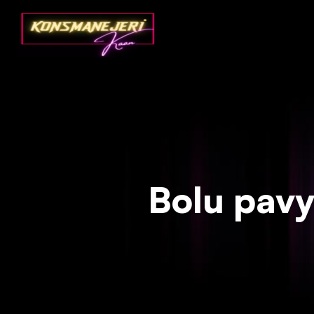
Deprecated
: json_decode(): Passing null to parameter #1 ($json)
Bolu pavyo