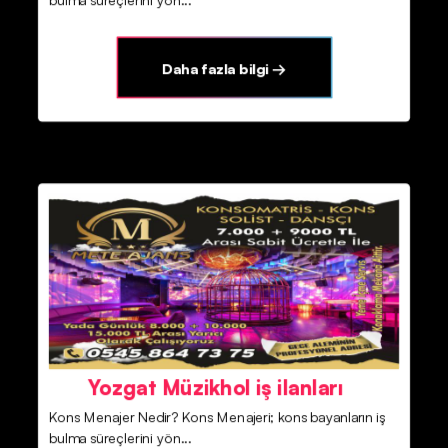
Daha fazla bilgi →
Yozgat Müzikhol iş ilanları
Kons Menajer Nedir? Kons Menajeri; kons bayanların iş
bulma süreçlerini yön...