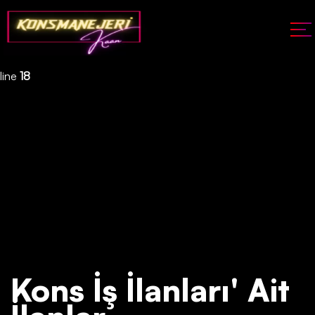
Deprecated
: json_decode(): Passing null to parameter #1 ($json)
of type string is deprecated in
/home/konsmenajericom/public_html/api/kontrol/etiket.php
on
line
18
Kons İş İlanları' Ait