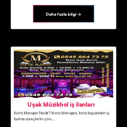
Daha fazla bilgi →
Uşak Müzikhol iş ilanları
Kons Menajer Nedir? Kons Menajeri; kons bayanların iş
bulma süreçlerini yön...