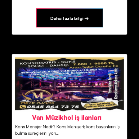
Daha fazla bilgi →
Van Müzikhol iş ilanları
Kons Menajer Nedir? Kons Menajeri; kons bayanların iş
bulma süreçlerini yön...