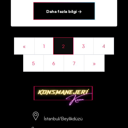
Daha fazla bilgi →
Previous
«
1
2
3
4
Next
5
6
7
»
İstanbul/Beylikdüzü