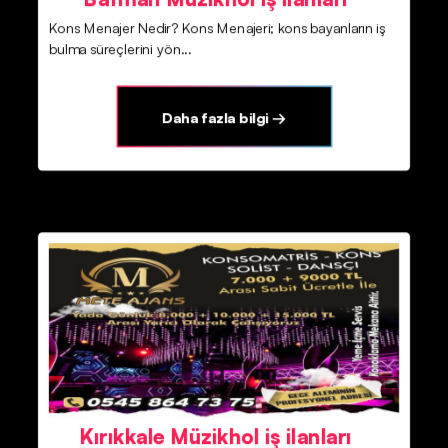
Kons Menajer Nedir? Kons Menajeri; kons bayanların iş
bulma süreçlerini yön...
Daha fazla bilgi →
Kırıkkale Müzikhol iş ilanları